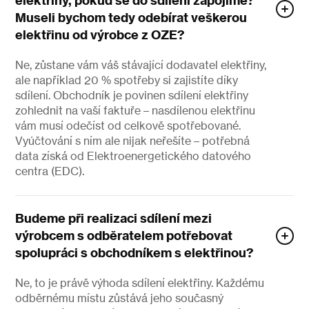
elektřiny, pokud se do sdílení zapojíme?
Museli bychom tedy odebírat veškerou
elektřinu od výrobce z OZE?
Ne, zůstane vám váš stávající dodavatel elektřiny,
ale například 20 % spotřeby si zajistíte díky
sdílení. Obchodník je povinen sdílení elektřiny
zohlednit na vaší faktuře –⁠⁠⁠⁠⁠⁠ nasdílenou elektřinu
vám musí odečíst od celkově spotřebované.
Vyúčtování s ním ale nijak neřešíte –⁠⁠⁠⁠⁠⁠ potřebná
data získá od Elektroenergetického datového
centra (EDC).
Budeme při realizaci sdílení mezi
výrobcem s odběratelem potřebovat
spolupráci s obchodníkem s elektřinou?
Ne, to je právě výhoda sdílení elektřiny. Každému
odběrnému místu zůstává jeho současný