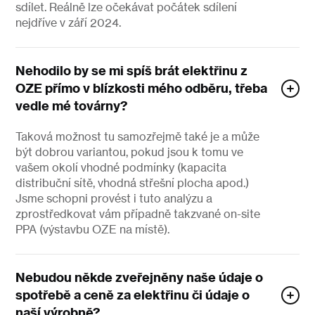
sdílet. Reálně lze očekávat počátek sdílení
nejdříve v září 2024.
Nehodilo by se mi spíš brát elektřinu z
OZE přímo v blízkosti mého odběru, třeba
vedle mé továrny?
Taková možnost tu samozřejmě také je a může
být dobrou variantou, pokud jsou k tomu ve
vašem okolí vhodné podmínky (kapacita
distribuční sítě, vhodná střešní plocha apod.)
Jsme schopni provést i tuto analýzu a
zprostředkovat vám případně takzvané on-site
PPA (výstavbu OZE na místě).
Nebudou někde zveřejněny naše údaje o
spotřebě a ceně za elektřinu či údaje o
naší výrobně?